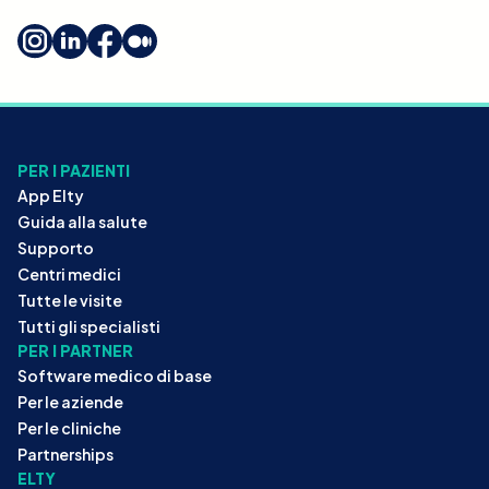
PER I PAZIENTI
App Elty
Guida alla salute
Supporto
Centri medici
Tutte le visite
Tutti gli specialisti
PER I PARTNER
Software medico di base
Per le aziende
Per le cliniche
Partnerships
ELTY