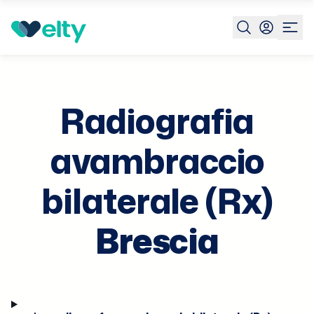
Prenota visita
Radiografia Avambraccio Bilaterale Rx
Br
Radiografia
avambraccio
bilaterale (Rx)
Brescia