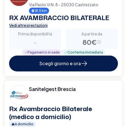
Via Paolo Vi N. 8 - 25030 Castrezzato
18.5 km
RX AVAMBRACCIO BILATERALE
Vedi altre prestazioni
Prima disponibilità
A partire da
-
80€
Pagamento in sede
Conferma immediata
Scegli giorno e ora
Sanitelgest Brescia
Rx Avambraccio Bilaterale
(medico a domicilio)
A domicilio