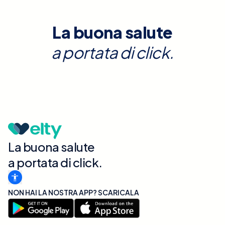
La buona salute
a portata di click.
La buona salute
a portata di click.
NON HAI LA NOSTRA APP? SCARICALA