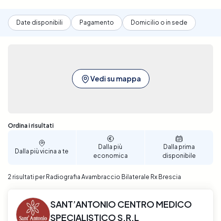
Date disponibili
Pagamento
Domicilio o in sede
Vedi su mappa
Sono stati trovati 2 risultati
Ordina i risultati
Dalla più
Dalla prima
Dalla più vicina a te
economica
disponibile
2 risultati per Radiografia Avambraccio Bilaterale Rx Brescia
SANT’ANTONIO CENTRO MEDICO
SPECIALISTICO S.R.L