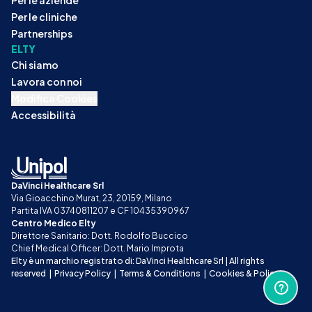
Per le aziende
Per le cliniche
Partnerships
ELTY
Chi siamo
Lavora con noi
Modifica Cookies
Accessibilità
DaVinci Healthcare Srl
Via Gioacchino Murat, 23, 20159, Milano
Partita IVA 03740811207 e CF 10435390967
Centro Medico Elty
Direttore Sanitario: Dott. Rodolfo Buccico
Chief Medical Officer: Dott. Mario Improta
Elty è un marchio registrato di: DaVinci Healthcare Srl | All rights 
reserved
|
Privacy Policy
|
Terms & Conditions
|
Cookies & Policy