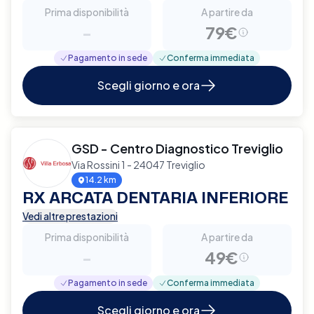
Prima disponibilità
A partire da
-
79€
Pagamento in sede
Conferma immediata
Scegli giorno e ora
GSD - Centro Diagnostico Treviglio
Via Rossini 1 - 24047 Treviglio
14.2 km
RX ARCATA DENTARIA INFERIORE
Vedi altre prestazioni
Prima disponibilità
A partire da
-
49€
Pagamento in sede
Conferma immediata
Scegli giorno e ora