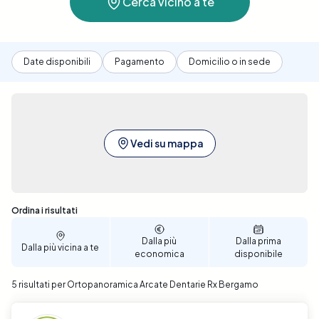
Cerca vicino a te
Date disponibili
Pagamento
Domicilio o in sede
Vedi su mappa
Sono stati trovati 5 risultati
Ordina i risultati
Dalla più
Dalla prima
Dalla più vicina a te
economica
disponibile
5 risultati per Ortopanoramica Arcate Dentarie Rx Bergamo