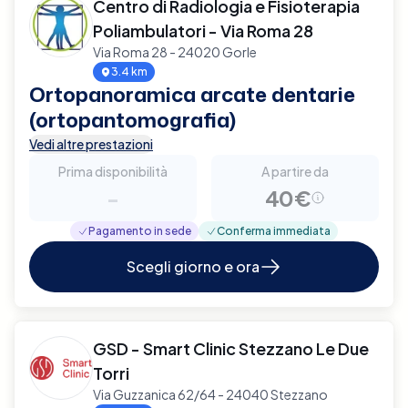
Centro di Radiologia e Fisioterapia
Poliambulatori - Via Roma 28
Via Roma 28 - 24020 Gorle
3.4 km
Ortopanoramica arcate dentarie
(ortopantomografia)
Vedi altre prestazioni
Prima disponibilità
A partire da
-
40€
Pagamento in sede
Conferma immediata
Scegli giorno e ora
GSD - Smart Clinic Stezzano Le Due
Torri
Via Guzzanica 62/64 - 24040 Stezzano