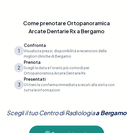
Come prenotare
Ortopanoramica
Arcate Dentarie Rx
a
Bergamo
Confronta
1
Visualizza prezzi, disponibilità e recensioni delle
migliori cliniche di Bergamo
Prenota
2
Scegli la data e l'orario più comodi per
Ortopanoramica Arcate Dentarie Rx
Presentati
3
Ottieni la conferma immediata e recati alla visita con
tutte le informazioni
Scegli il tuo Centro di Radiologia
a
Bergamo