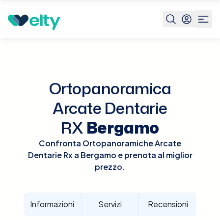
Prenota visita
Ortopanoramica Arcate Dentarie Rx
Ber
Ortopanoramica
Arcate Dentarie
RX
Bergamo
Confronta Ortopanoramiche Arcate
Dentarie Rx a Bergamo e prenota al miglior
prezzo.
Informazioni
Servizi
Recensioni