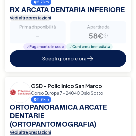
5.7 km
RX ARCATA DENTARIA INFERIORE
Vedi altre prestazioni
Prima disponibilità
A partire da
-
58€
Pagamento in sede
Conferma immediata
Scegli giorno e ora
GSD - Policlinico San Marco
Corso Europa 7 - 24040 Osio Sotto
11.9 km
ORTOPANORAMICA ARCATE
DENTARIE
(ORTOPANTOMOGRAFIA)
Vedi altre prestazioni