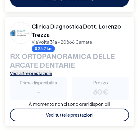
Clinica Diagnostica Dott. Lorenzo
Trezza
Via Volta 31a - 20866 Carnate
23.7 km
RX ORTOPANORAMICA DELLE
ARCATE DENTARIE
Vedi altre prestazioni
Prima disponibilità
Prezzo
-
60€
Al momento non ci sono orari disponibili
Vedi tutte le prestazioni