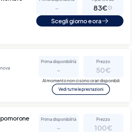
-
83€
Scegli giorno e ora
Prima disponibilità
Prezzo
Genova
-
50€
Al momento non ci sono orari disponibili
Vedi tutte le prestazioni
ampomorone
Prima disponibilità
Prezzo
-
100€