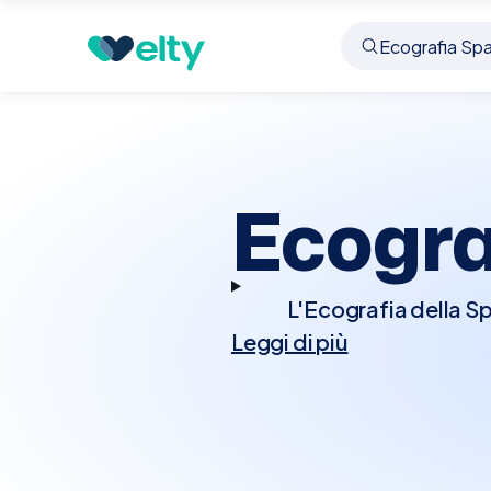
Prenota visita
Ecografia Spalla
Genova
Ecogra
L'Ecografia della Sp
Leggi di più
visualizzare le stru
articolare. Questo
tendiniti, borsiti, les
indolore e non richied
immediata.A Genova, E