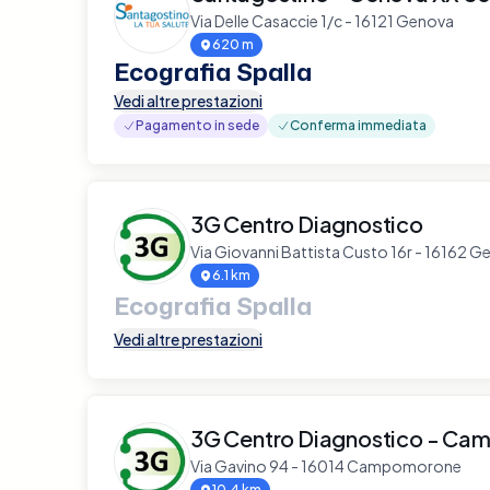
Via Delle Casaccie 1/c - 16121 Genova
620 m
Ecografia Spalla
Vedi altre prestazioni
Pagamento in sede
Conferma immediata
3G Centro Diagnostico
Via Giovanni Battista Custo 16r - 16162 
6.1 km
Ecografia Spalla
Vedi altre prestazioni
3G Centro Diagnostico - C
Via Gavino 94 - 16014 Campomorone
10.4 km