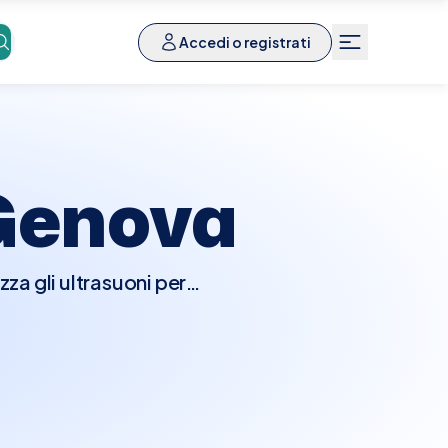
Accedi o registrati
Genova
za gli ultrasuoni per
inoviali e la capsula
are condizioni come
olari. L'esame è rapido,
 diagnostica efficace e
 Spalla nelle migliori