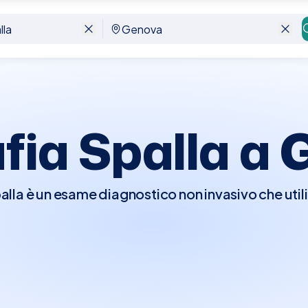
fia Spalla a
alla è un esame diagnostico non invasivo che utiliz
tture della spalla, come tendini, legamenti, borse s
 tipo di ecografia è fondamentale per diagnostic
ioni della cuffia dei rotatori o altri problemi artic
e preparazioni specifiche, offrendo una soluzione
lty facilita la prenotazione dell'Ecografia della