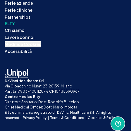
Per le aziende
Per le cliniche
Partnerships
ELTY
Chi siamo
Lavora con noi
Modifica Cookies
Accessibilità
DaVinci Healthcare Srl
Via Gioacchino Murat, 23, 20159, Milano
Partita IVA 03740811207 e CF 10435390967
Centro Medico Elty
Direttore Sanitario: Dott. Rodolfo Buccico
Chief Medical Officer: Dott. Mario Improta
Elty è un marchio registrato di: DaVinci Healthcare Srl | All rights 
reserved
|
Privacy Policy
|
Terms & Conditions
|
Cookies & Policy