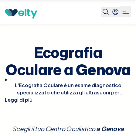
Prenota visita
Ecografia Oculare
Genova
Ecografia
Oculare a
Genova
L'Ecografia Oculare è un esame diagnostico
specializzato che utilizza gli ultrasuoni per
Leggi di più
esaminare le strutture interne dell'occhio, come la
retina, il nervo ottico e il corpo vitreo. Questa
tecnica è fondamentale per identificare anomalie
oculari, distacchi della retina, lesioni o tumori. È un
Scegli il tuo Centro Oculistico
a
Genova
metodo non invasivo e indolore, ideale per pazienti