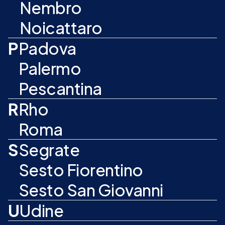
Nembro
Noicattaro
P
Padova
Palermo
Pescantina
R
Rho
Roma
S
Segrate
Sesto Fiorentino
Sesto San Giovanni
U
Udine