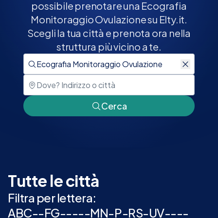
possibile prenotare una Ecografia
Monitoraggio Ovulazione su Elty.it.
Scegli la tua città e prenota ora nella
struttura più vicino a te.
Cerca
Tutte le città
Filtra per lettera:
A
B
C
-
-
F
G
-
-
-
-
-
M
N
-
P
-
R
S
-
U
V
-
-
-
-