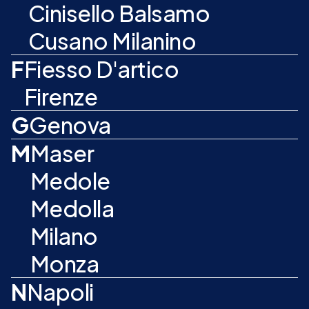
Cinisello Balsamo
Cusano Milanino
F
Fiesso D'artico
Firenze
G
Genova
M
Maser
Medole
Medolla
Milano
Monza
N
Napoli