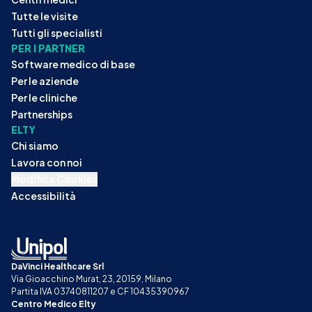
Tutte le visite
Tutti gli specialisti
PER I PARTNER
Software medico di base
Per le aziende
Per le cliniche
Partnerships
ELTY
Chi siamo
Lavora con noi
Modifica Cookies
Accessibilità
DaVinci Healthcare Srl
Via Gioacchino Murat, 23, 20159, Milano
Partita IVA 03740811207 e CF 10435390967
Centro Medico Elty