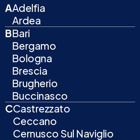
A
Adelfia
Ardea
B
Bari
Bergamo
Bologna
Brescia
Brugherio
Buccinasco
C
Castrezzato
Ceccano
Cernusco Sul Naviglio