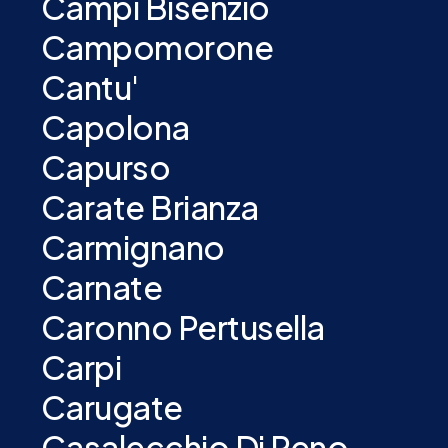
Campi Bisenzio
Campomorone
Cantu'
Capolona
Capurso
Carate Brianza
Carmignano
Carnate
Caronno Pertusella
Carpi
Carugate
Casalecchio Di Reno