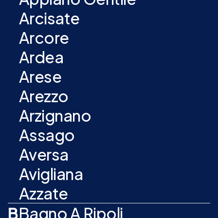
Arcisate
Arcore
Ardea
Arese
Arezzo
Arzignano
Assago
Aversa
Avigliana
Azzate
B
Bagno A Ripoli