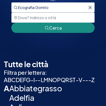
Cerca
Tutte le città
Filtra per lettera:
A
B
C
D
E
F
G
-
I
-
-
L
M
N
O
P
Q
R
S
T
-
V
-
-
-
Z
A
Abbiategrasso
Adelfia