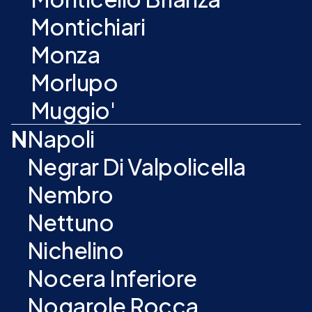
Montichiari
Monza
Morlupo
Muggio'
N
Napoli
Negrar Di Valpolicella
Nembro
Nettuno
Nichelino
Nocera Inferiore
Nogarole Rocca