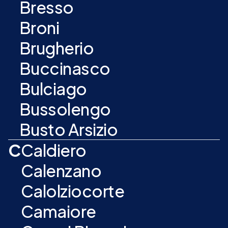
Bresso
Broni
Brugherio
Buccinasco
Bulciago
Bussolengo
Busto Arsizio
C
Caldiero
Calenzano
Calolziocorte
Camaiore