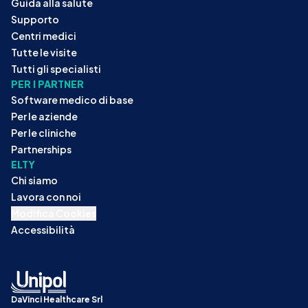
Guida alla salute
Supporto
Centri medici
Tutte le visite
Tutti gli specialisti
PER I PARTNER
Software medico di base
Per le aziende
Per le cliniche
Partnerships
ELTY
Chi siamo
Lavora con noi
Modifica Cookies
Accessibilità
DaVinci Healthcare Srl