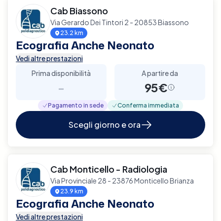
Cab Biassono
Via Gerardo Dei Tintori 2 - 20853 Biassono
23.2 km
Ecografia Anche Neonato
Vedi altre prestazioni
Prima disponibilità
A partire da
-
95€
Pagamento in sede
Conferma immediata
Scegli giorno e ora
Cab Monticello - Radiologia
Via Provinciale 28 - 23876 Monticello Brianza
23.9 km
Ecografia Anche Neonato
Vedi altre prestazioni