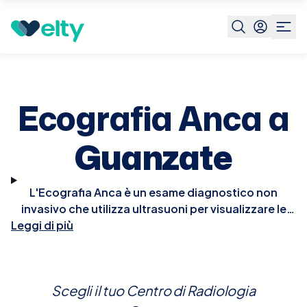
Prenota visita
Ecografia Anca
Guanzate
Ecografia Anca a
Guanzate
L'Ecografia Anca è un esame diagnostico non
invasivo che utilizza ultrasuoni per visualizzare le
Leggi di più
strutture dell'anca, particolarmente utile per
valutare le condizioni dei tessuti molli, come muscoli
e tendini, e delle articolazioni. È spesso impiegata
per diagnosticare problemi come borsiti, artriti, o
Scegli il tuo Centro di Radiologia
anomalie nei neonati e nei bambini. Non sono