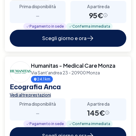
Prima disponibilità
A partire da
-
95€
Pagamento in sede
Conferma immediata
Scegli giorno e ora
Humanitas - Medical Care Monza
Via Sant'andrea 23 - 20900 Monza
24.1 km
Ecografia Anca
Vedi altre prestazioni
Prima disponibilità
A partire da
-
145€
Pagamento in sede
Conferma immediata
Scegli giorno e ora