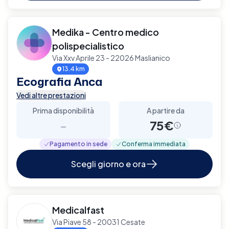
Medika - Centro medico
polispecialistico
Via Xxv Aprile 23 - 22026 Maslianico
13.4 km
Ecografia Anca
Vedi altre prestazioni
Prima disponibilità
A partire da
-
75€
Pagamento in sede
Conferma immediata
Scegli giorno e ora
Medicalfast
Via Piave 58 - 20031 Cesate