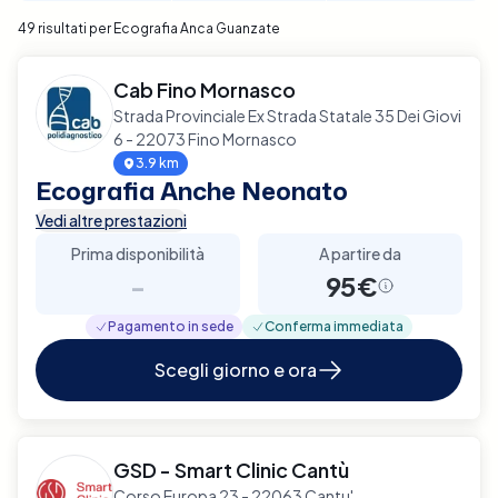
49 risultati per Ecografia Anca Guanzate
Cab Fino Mornasco
Strada Provinciale Ex Strada Statale 35 Dei Giovi
6 - 22073 Fino Mornasco
3.9 km
Ecografia Anche Neonato
Vedi altre prestazioni
Prima disponibilità
A partire da
-
95€
Pagamento in sede
Conferma immediata
Scegli giorno e ora
GSD - Smart Clinic Cantù
Corso Europa 23 - 22063 Cantu'