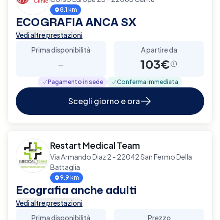
8.1 km
ECOGRAFIA ANCA SX
Vedi altre prestazioni
Prima disponibilità
A partire da
-
103€
Pagamento in sede
Conferma immediata
Scegli giorno e ora
Restart Medical Team
Via Armando Diaz 2 - 22042 San Fermo Della
Battaglia
9.9 km
Ecografia anche adulti
Vedi altre prestazioni
Prima disponibilità
Prezzo