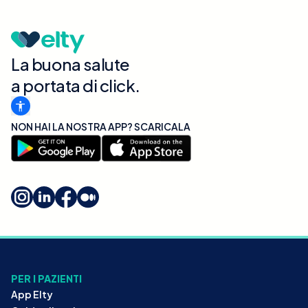
La buona salute
a portata di click.
NON HAI LA NOSTRA APP? SCARICALA
PER I PAZIENTI
App Elty