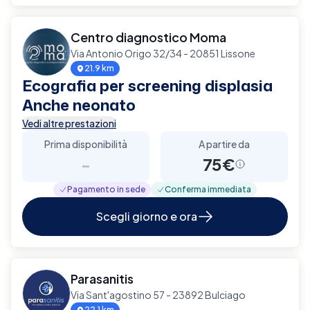
Centro diagnostico Moma
Via Antonio Origo 32/34 - 20851 Lissone
21.9 km
Ecografia per screening displasia
Anche neonato
Vedi altre prestazioni
Prima disponibilità
A partire da
-
75€
Pagamento in sede
Conferma immediata
Scegli giorno e ora
Parasanitis
Via Sant'agostino 57 - 23892 Bulciago
22.1 km