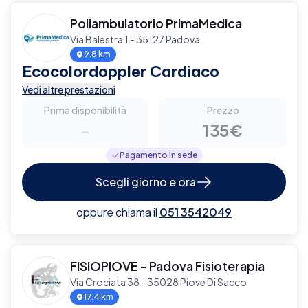
Poliambulatorio PrimaMedica
Via Balestra 1 - 35127 Padova
9.8 km
Ecocolordoppler Cardiaco
Vedi altre prestazioni
Prima disponibilità
Prezzo
-
135€
Pagamento in sede
Scegli giorno e ora
oppure chiama il
051 3542049
FISIOPIOVE - Padova Fisioterapia
Via Crociata 38 - 35028 Piove Di Sacco
17.4 km