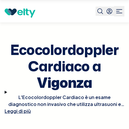
Prenota visita
Ecocolordoppler Cardiaco
Vigonza
Ecocolordoppler
Cardiaco a
Vigonza
L'Ecocolordoppler Cardiaco è un esame
diagnostico non invasivo che utilizza ultrasuoni e
tecnologia Doppler per visualizzare in tempo reale le
Leggi di più
strutture e la funzionalità del cuore. Questo esame
permette di osservare il flusso del sangue