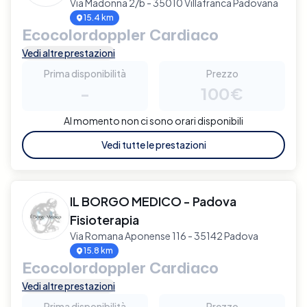
Via Madonna 2/b - 35010 Villafranca Padovana
15.4 km
Ecocolordoppler Cardiaco
Vedi altre prestazioni
Prima disponibilità
Prezzo
-
100€
Al momento non ci sono orari disponibili
Vedi tutte le prestazioni
IL BORGO MEDICO - Padova
Fisioterapia
Via Romana Aponense 116 - 35142 Padova
15.8 km
Ecocolordoppler Cardiaco
Vedi altre prestazioni
Prima disponibilità
Prezzo