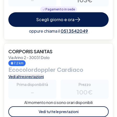
Pagamento in sede
Scegli giorno e ora
oppure chiama il
051 3542049
CORPORIS SANITAS
Via Arino 2 - 30031 Dolo
7.2 km
Ecocolordoppler Cardiaco
Vedi altre prestazioni
Prima disponibilità
Prezzo
-
100€
Al momento non ci sono orari disponibili
Vedi tutte le prestazioni