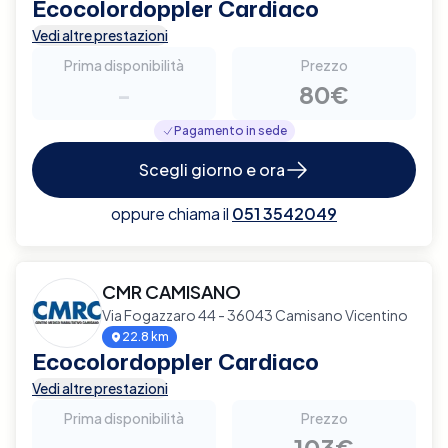
Ecocolordoppler Cardiaco
Vedi altre prestazioni
Prima disponibilità
Prezzo
-
80€
Pagamento in sede
Scegli giorno e ora
oppure chiama il
051 3542049
CMR CAMISANO
Via Fogazzaro 44 - 36043 Camisano Vicentino
22.8 km
Ecocolordoppler Cardiaco
Vedi altre prestazioni
Prima disponibilità
Prezzo
-
103€