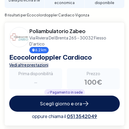
Dalla più vicina a te
economica
disponibile
affidabile e di qualità.
8 risultati per Ecocolordoppler Cardiaco Vigonza
Poliambulatorio Zabeo
Via Riviera Del Brenta 265 - 30032 Fiesso
D'artico
6.2 km
Ecocolordoppler Cardiaco
Vedi altre prestazioni
Prima disponibilità
Prezzo
-
100€
Pagamento in sede
Scegli giorno e ora
oppure chiama il
051 3542049