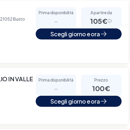
Prima disponibilità
A partire da
- 21052 Busto
-
105€
Scegli giorno e ora
O IN VALLE
Prima disponibilità
Prezzo
-
100€
Scegli giorno e ora