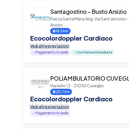
Santagostino - Busto Arsizio
Piazza Santa Maria Ang. Via Sant'antonio 
Arsizio
18.5 km
Ecocolordoppler Cardiaco
Vedi altre prestazioni
Pagamento in sede
Conferma immediata
POLIAMBULATORIO CUVEGLI
Via Asilo 12 - 21030 Cuveglio
20.7 km
Ecocolordoppler Cardiaco
Vedi altre prestazioni
Pagamento in sede