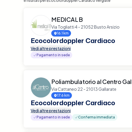
8 risultati per Ecocolordoppler Cardiaco Vergiate
MEDICAL B
Via Togliatti 4 - 21052 Busto Arsizio
16.1 km
Ecocolordoppler Cardiaco
Vedi altre prestazioni
Pagamento in sede
Poliambulatorio al Centro Gal
Via Cattaneo 22 - 21013 Gallarate
17.6 km
Ecocolordoppler Cardiaco
Vedi altre prestazioni
Pagamento in sede
Conferma immediata