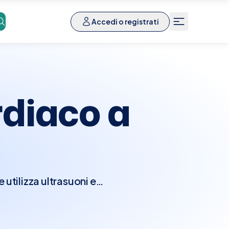
Accedi o registrati
diaco a
utilizza ultrasuoni e
nzionalità del cuore.
e camere e le valvole
seconda della direzione