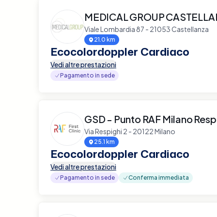
MEDICAL GROUP CASTELL
Viale Lombardia 87 - 21053 Castellanza
21.0 km
Ecocolordoppler Cardiaco
Vedi altre prestazioni
Pagamento in sede
GSD - Punto RAF Milano Resp
Via Respighi 2 - 20122 Milano
25.1 km
Ecocolordoppler Cardiaco
Vedi altre prestazioni
Pagamento in sede
Conferma immediata