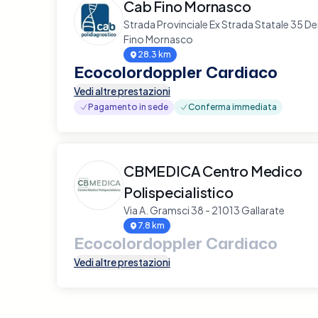
Cab Fino Mornasco
Strada Provinciale Ex Strada Statale 35 De
Fino Mornasco
28.3 km
Ecocolordoppler Cardiaco
Vedi altre prestazioni
Pagamento in sede
Conferma immediata
CBMEDICA Centro Medico
Polispecialistico
Via A. Gramsci 38 - 21013 Gallarate
7.8 km
Ecocolordoppler Cardiaco
Vedi altre prestazioni