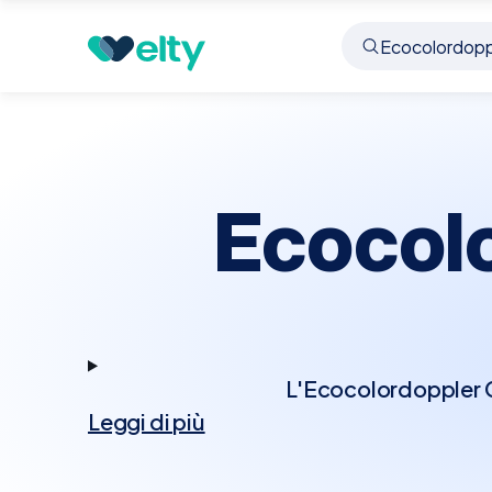
Prenota visita
Ecocolordoppler Cardiaco
Vergi
Ecocol
L'Ecocolordoppler Ca
Leggi di più
tecnologia Doppler p
Questo esame permett
cardiache, rappresenta