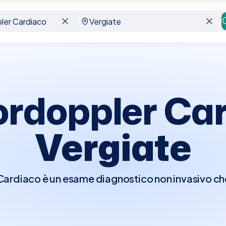
ate
ordoppler Car
Vergiate
rdiaco è un esame diagnostico non invasivo che 
er visualizzare in tempo reale le strutture e la fu
e di osservare il flusso del sangue attraverso l
ndo il movimento del sangue in colori diversi a 