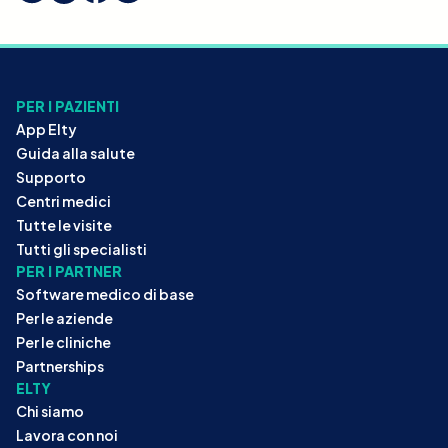
PER I PAZIENTI
App Elty
Guida alla salute
Supporto
Centri medici
Tutte le visite
Tutti gli specialisti
PER I PARTNER
Software medico di base
Per le aziende
Per le cliniche
Partnerships
ELTY
Chi siamo
Lavora con noi