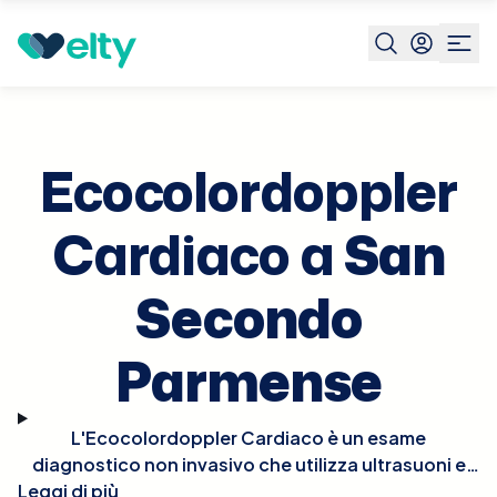
Prenota visita
Ecocolordoppler Cardiaco
San
Secondo
Parmense
Ecocolordoppler
Cardiaco a
San
Secondo
Parmense
L'Ecocolordoppler Cardiaco è un esame
diagnostico non invasivo che utilizza ultrasuoni e
tecnologia Doppler per visualizzare in tempo reale le
Leggi di più