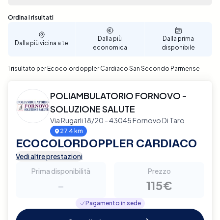
prestazioni sanitarie di cui hai bisogno,
direttamente a San Secondo Parmense. Prenota ora
Sono stati trovati 1 risultati
Ordina i risultati
il tuo Ecocolordoppler Cardiaco con Elty per un
servizio affidabile e di qualità.
Dalla più
Dalla prima
Dalla più vicina a te
economica
disponibile
1 risultato per Ecocolordoppler Cardiaco San Secondo Parmense
POLIAMBULATORIO FORNOVO -
SOLUZIONE SALUTE
Via Rugarli 18/20 - 43045 Fornovo Di Taro
27.4 km
ECOCOLORDOPPLER CARDIACO
Vedi altre prestazioni
Prima disponibilità
Prezzo
-
115€
Pagamento in sede