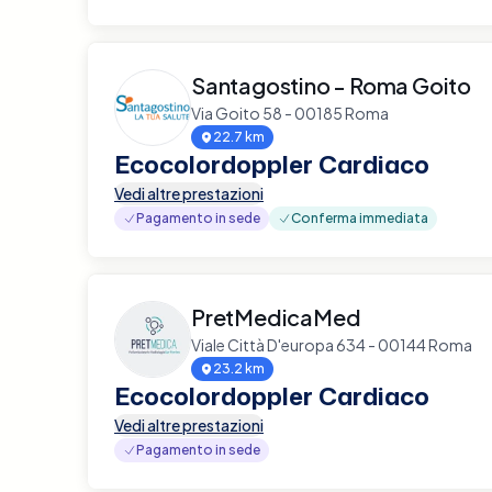
Santagostino - Roma Goito
Via Goito 58 - 00185 Roma
22.7 km
Ecocolordoppler Cardiaco
Vedi altre prestazioni
Pagamento in sede
Conferma immediata
PretMedicaMed
Viale Città D'europa 634 - 00144 Roma
23.2 km
Ecocolordoppler Cardiaco
Vedi altre prestazioni
Pagamento in sede