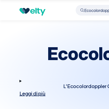
Prenota visita
Ecocolordoppler Cardiaco
Sacr
Ecocol
L'Ecocolordoppler Ca
Leggi di più
tecnologia Doppler p
Questo esame permett
cardiache, rappresenta