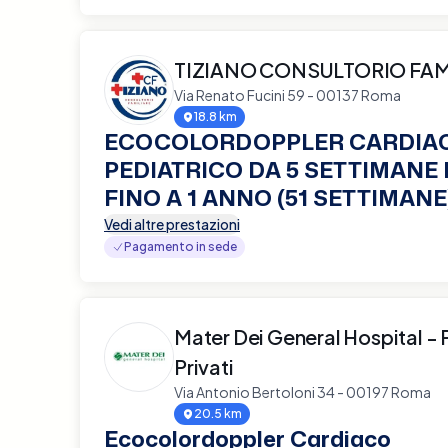
TIZIANO CONSULTORIO FAM
Via Renato Fucini 59 - 00137 Roma
18.8 km
ECOCOLORDOPPLER CARDIA
PEDIATRICO DA 5 SETTIMANE D
FINO A 1 ANNO (51 SETTIMANE
Vedi altre prestazioni
Pagamento in sede
Mater Dei General Hospital - 
Privati
Via Antonio Bertoloni 34 - 00197 Roma
20.5 km
Ecocolordoppler Cardiaco