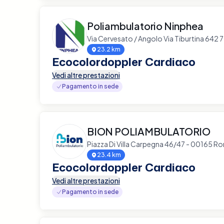
Poliambulatorio Ninphea
Via Cervesato / Angolo Via Tiburtina 642
23.2 km
Ecocolordoppler Cardiaco
Vedi altre prestazioni
Pagamento in sede
BION POLIAMBULATORIO
Piazza Di Villa Carpegna 46/47 - 00165 R
23.4 km
Ecocolordoppler Cardiaco
Vedi altre prestazioni
Pagamento in sede