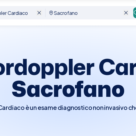
ofano
ordoppler Car
Sacrofano
rdiaco è un esame diagnostico non invasivo che 
er visualizzare in tempo reale le strutture e la fu
e di osservare il flusso del sangue attraverso l
ndo il movimento del sangue in colori diversi a 