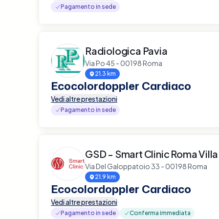
Pagamento in sede
Radiologica Pavia
Via Po 45 - 00198 Roma
21.3 km
Ecocolordoppler Cardiaco
Vedi altre prestazioni
Pagamento in sede
GSD - Smart Clinic Roma Vill
Via Del Galoppatoio 33 - 00198 Roma
21.9 km
Ecocolordoppler Cardiaco
Vedi altre prestazioni
Pagamento in sede
Conferma immediata