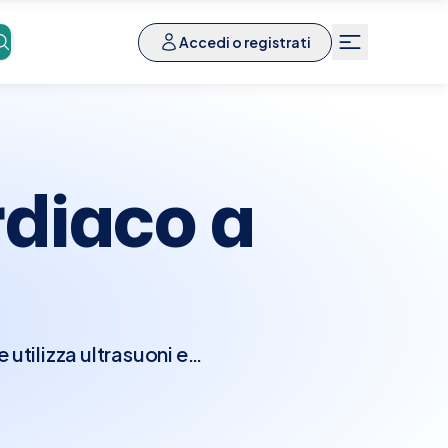
Accedi o registrati
diaco a
utilizza ultrasuoni e
nzionalità del cuore.
e camere e le valvole
seconda della direzione