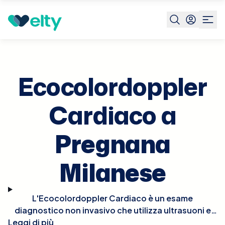
Prenota visita
Ecocolordoppler Cardiaco
Pregnana
Milanese
Ecocolordoppler
Cardiaco a
Pregnana
Milanese
L'Ecocolordoppler Cardiaco è un esame
diagnostico non invasivo che utilizza ultrasuoni e
tecnologia Doppler per visualizzare in tempo reale le
Leggi di più