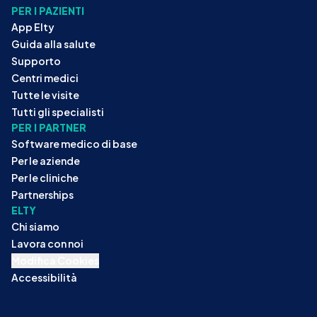
PER I PAZIENTI
App Elty
Guida alla salute
Supporto
Centri medici
Tutte le visite
Tutti gli specialisti
PER I PARTNER
Software medico di base
Per le aziende
Per le cliniche
Partnerships
ELTY
Chi siamo
Lavora con noi
Modifica Cookies
Accessibilità