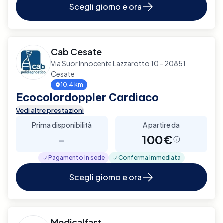
Scegli giorno e ora
Cab Cesate
Via Suor Innocente Lazzarotto 10 - 20851
Cesate
10.4 km
Ecocolordoppler Cardiaco
Vedi altre prestazioni
Prima disponibilità
A partire da
-
100€
Pagamento in sede
Conferma immediata
Scegli giorno e ora
Medicalfast