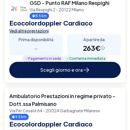
GSD - Punto RAF Milano Respighi
Via Respighi 2 - 20122 Milano
8.5 km
Ecocolordoppler Cardiaco
Vedi altre prestazioni
Prima disponibilità
A partire da
-
263€
Pagamento in sede
Conferma immediata
Scegli giorno e ora
Ambulatorio Prestazioni in regime privato -
Dott.ssa Palmisano
Via Per Cesate 64 - 20024 Garbagnate Milanese
9.5 km
Ecocolordoppler Cardiaco