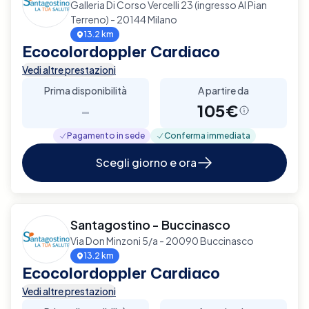
Galleria Di Corso Vercelli 23 (ingresso Al Pian
Terreno) - 20144 Milano
13.2 km
Ecocolordoppler Cardiaco
Vedi altre prestazioni
Prima disponibilità
A partire da
-
105€
Pagamento in sede
Conferma immediata
Scegli giorno e ora
Santagostino - Buccinasco
Via Don Minzoni 5/a - 20090 Buccinasco
13.2 km
Ecocolordoppler Cardiaco
Vedi altre prestazioni