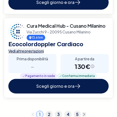
Scegli giorno e ora
Cura Medical Hub - Cusano Milanino
Via Zucchi 9 - 20095 Cusano Milanino
13.6 km
Ecocolordoppler Cardiaco
Vedi altre prestazioni
Prima disponibilità
A partire da
-
130€
Pagamento in sede
Conferma immediata
Scegli giorno e ora
1
2
3
4
5