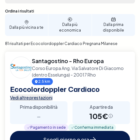
prestazioni sanitarie di cui hai bisogno,
direttamente a Pregnana Milanese. Prenota ora il
Sono stati trovati 81 risultati
Ordina i risultati
tuo Ecocolordoppler Cardiaco con Elty per un
servizio affidabile e di qualità.
Dalla più
Dalla prima
Dalla più vicina a te
economica
disponibile
81 risultati per Ecocolordoppler Cardiaco Pregnana Milanese
Santagostino - Rho Europa
Corso Europa Ang. Via Salvatore Di Giacomo
(dentro Esselunga) - 20017 Rho
2.5 km
Ecocolordoppler Cardiaco
Vedi altre prestazioni
Prima disponibilità
A partire da
-
105€
Pagamento in sede
Conferma immediata
Scegli giorno e ora