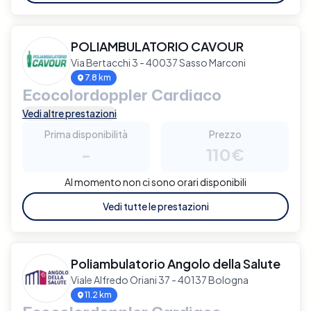
POLIAMBULATORIO CAVOUR
Via Bertacchi 3 - 40037 Sasso Marconi
7.8 km
Ecocolordoppler Cardiaco
Vedi altre prestazioni
Prima disponibilità
Prezzo
-
110€
Al momento non ci sono orari disponibili
Vedi tutte le prestazioni
Poliambulatorio Angolo della Salute
Viale Alfredo Oriani 37 - 40137 Bologna
11.2 km