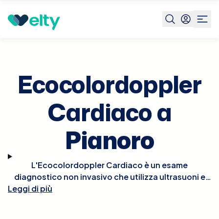
Prenota visita
Ecocolordoppler Cardiaco
Pianoro
Ecocolordoppler
Cardiaco a
Pianoro
L'Ecocolordoppler Cardiaco è un esame
diagnostico non invasivo che utilizza ultrasuoni e
tecnologia Doppler per visualizzare in tempo reale le
Leggi di più
strutture e la funzionalità del cuore. Questo esame
permette di osservare il flusso del sangue