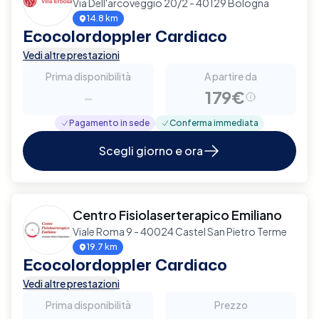
Via Dell'arcoveggio 20/2 - 40129 Bologna
14.8 km
Ecocolordoppler Cardiaco
Vedi altre prestazioni
Prima disponibilità
A partire da
-
179€
Pagamento in sede
Conferma immediata
Scegli giorno e ora
Centro Fisiolaserterapico Emiliano
Viale Roma 9 - 40024 Castel San Pietro Terme
19.7 km
Ecocolordoppler Cardiaco
Vedi altre prestazioni
Prima disponibilità
Prezzo