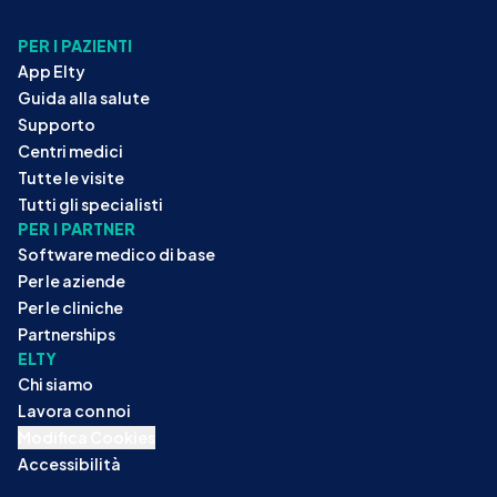
PER I PAZIENTI
App Elty
Guida alla salute
Supporto
Centri medici
Tutte le visite
Tutti gli specialisti
PER I PARTNER
Software medico di base
Per le aziende
Per le cliniche
Partnerships
ELTY
Chi siamo
Lavora con noi
Modifica Cookies
Accessibilità