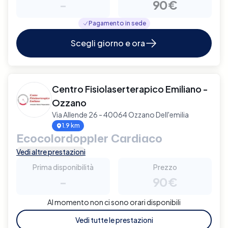
-
90€
Pagamento in sede
Scegli giorno e ora
Centro Fisiolaserterapico Emiliano -
Ozzano
Via Allende 26 - 40064 Ozzano Dell'emilia
1.9 km
Ecocolordoppler Cardiaco
Vedi altre prestazioni
Prima disponibilità
Prezzo
-
90€
Al momento non ci sono orari disponibili
Vedi tutte le prestazioni