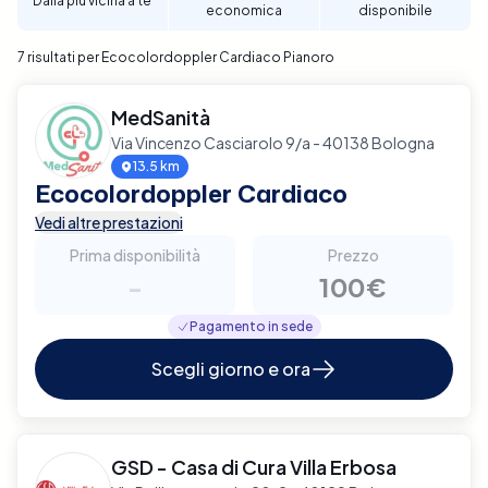
Dalla più vicina a te
economica
disponibile
affidabile e di qualità.
7 risultati per Ecocolordoppler Cardiaco Pianoro
MedSanità
Via Vincenzo Casciarolo 9/a - 40138 Bologna
13.5 km
Ecocolordoppler Cardiaco
Vedi altre prestazioni
Prima disponibilità
Prezzo
-
100€
Pagamento in sede
Scegli giorno e ora
GSD - Casa di Cura Villa Erbosa