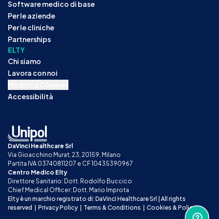
Software medico di base
Per le aziende
Per le cliniche
Partnerships
ELTY
Chi siamo
Lavora con noi
Modifica Cookies
Accessibilità
DaVinci Healthcare Srl
Via Gioacchino Murat, 23, 20159, Milano
Partita IVA 03740811207 e CF 10435390967
Centro Medico Elty
Direttore Sanitario: Dott. Rodolfo Buccico
Chief Medical Officer: Dott. Mario Improta
Elty è un marchio registrato di: DaVinci Healthcare Srl | All rights 
reserved
|
Privacy Policy
|
Terms & Conditions
|
Cookies & Policy