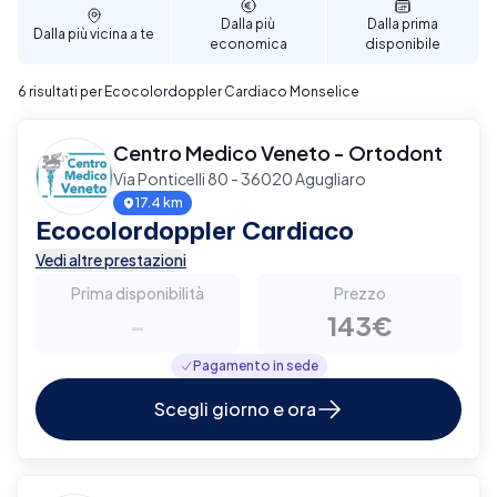
affidabile e di qualità.
Dalla più
Dalla prima
Dalla più vicina a te
economica
disponibile
6 risultati per Ecocolordoppler Cardiaco Monselice
Centro Medico Veneto - Ortodont
Via Ponticelli 80 - 36020 Agugliaro
17.4 km
Ecocolordoppler Cardiaco
Vedi altre prestazioni
Prima disponibilità
Prezzo
-
143€
Pagamento in sede
Scegli giorno e ora