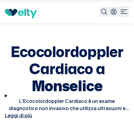
Prenota visita
Ecocolordoppler Cardiaco
Monselice
Ecocolordoppler
Cardiaco a
Monselice
L'Ecocolordoppler Cardiaco è un esame
diagnostico non invasivo che utilizza ultrasuoni e
tecnologia Doppler per visualizzare in tempo reale le
Leggi di più
strutture e la funzionalità del cuore. Questo esame
permette di osservare il flusso del sangue