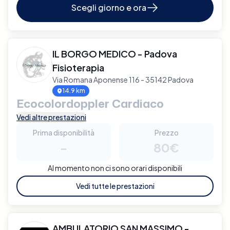
Scegli giorno e ora
IL BORGO MEDICO - Padova
Fisioterapia
Via Romana Aponense 116 - 35142 Padova
14.9 km
Ecocolordoppler Cardiaco
Vedi altre prestazioni
Prima disponibilità
Prezzo
-
80€
Al momento non ci sono orari disponibili
Vedi tutte le prestazioni
AMBULATORIO SAN MASSIMO -