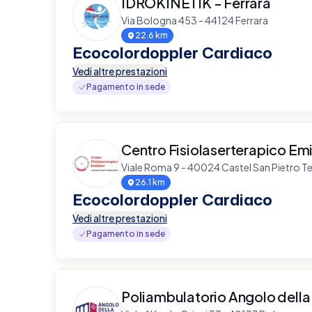
IDROKINETIK - Ferrara
Via Bologna 453 - 44124 Ferrara
22.6 km
Ecocolordoppler Cardiaco
Vedi altre prestazioni
Pagamento in sede
Centro Fisiolaserterapico Emi
Viale Roma 9 - 40024 Castel San Pietro T
26.1 km
Ecocolordoppler Cardiaco
Vedi altre prestazioni
Pagamento in sede
Poliambulatorio Angolo della