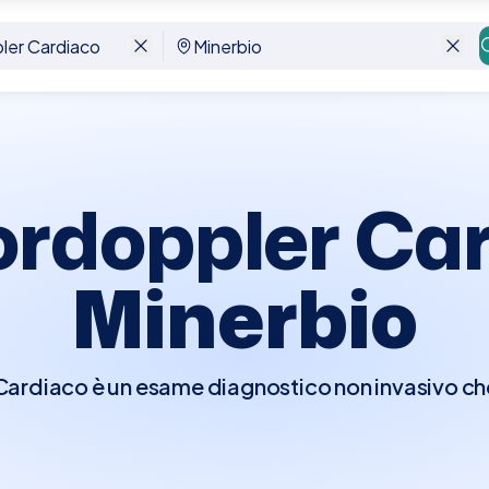
bio
ordoppler Car
Minerbio
rdiaco è un esame diagnostico non invasivo che 
er visualizzare in tempo reale le strutture e la fu
e di osservare il flusso del sangue attraverso l
ndo il movimento del sangue in colori diversi a 