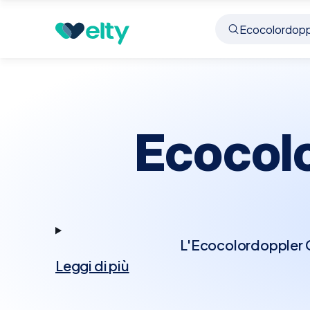
Prenota visita
Ecocolordoppler Cardiaco
Miner
Ecocol
L'Ecocolordoppler Ca
Leggi di più
tecnologia Doppler p
Questo esame permett
cardiache, rappresenta