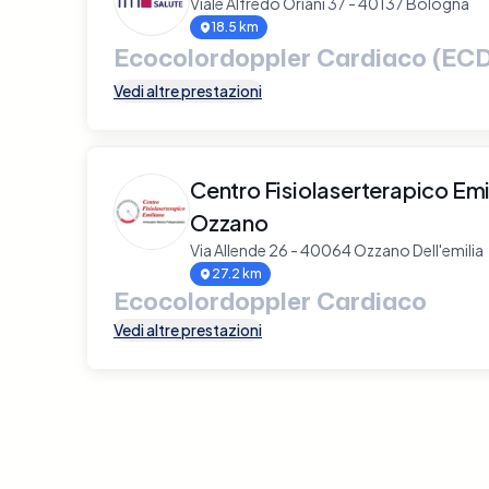
Viale Alfredo Oriani 37 - 40137 Bologna
18.5 km
Ecocolordoppler Cardiaco (ECD
Vedi altre prestazioni
Centro Fisiolaserterapico Emi
Ozzano
Via Allende 26 - 40064 Ozzano Dell'emilia
27.2 km
Ecocolordoppler Cardiaco
Vedi altre prestazioni