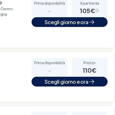
o
Prima disponibilità
A partire da
l Centro
-
105€
ogna
Scegli giorno e ora
Prima disponibilità
Prezzo
-
110€
Scegli giorno e ora