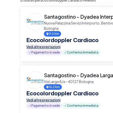
12 risultati per Ecocolordoppler Cardiaco Minerbio
Santagostino - Dyadea Inter
Nuova Palazzina Servizi Interporto, Benti
Bologna
9.0 km
Ecocolordoppler Cardiaco
Vedi altre prestazioni
Pagamento in sede
Conferma immediata
Santagostino - Dyadea Larg
Via Larga 8/a - 40127 Bologna
16.2 km
Ecocolordoppler Cardiaco
Vedi altre prestazioni
Pagamento in sede
Conferma immediata