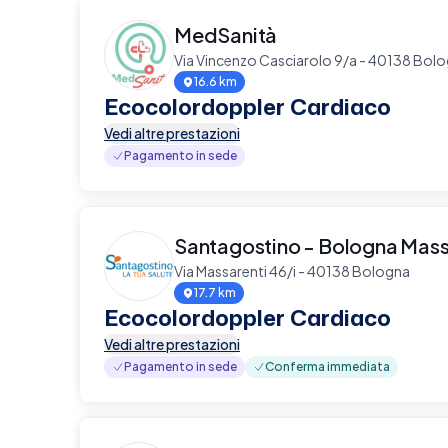
MedSanità
Via Vincenzo Casciarolo 9/a - 40138 Bol
16.6 km
Ecocolordoppler Cardiaco
Vedi altre prestazioni
Pagamento in sede
Santagostino - Bologna Mass
Via Massarenti 46/i - 40138 Bologna
17.7 km
Ecocolordoppler Cardiaco
Vedi altre prestazioni
Pagamento in sede
Conferma immediata