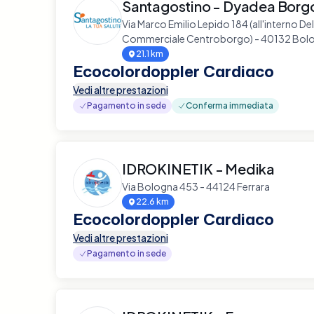
Santagostino - Dyadea Borg
Via Marco Emilio Lepido 184 (all'interno De
Commerciale Centroborgo) - 40132 Bol
21.1 km
Ecocolordoppler Cardiaco
Vedi altre prestazioni
Pagamento in sede
Conferma immediata
IDROKINETIK - Medika
Via Bologna 453 - 44124 Ferrara
22.6 km
Ecocolordoppler Cardiaco
Vedi altre prestazioni
Pagamento in sede