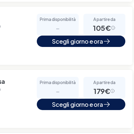
Prima disponibilità
A partire da
a
-
105€
Scegli giorno e ora
sa
Prima disponibilità
A partire da
a
-
179€
Scegli giorno e ora