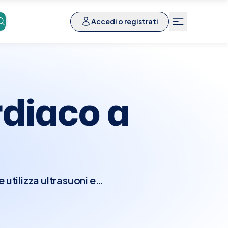
Accedi o registrati
diaco a
utilizza ultrasuoni e
nzionalità del cuore.
e camere e le valvole
seconda della direzione