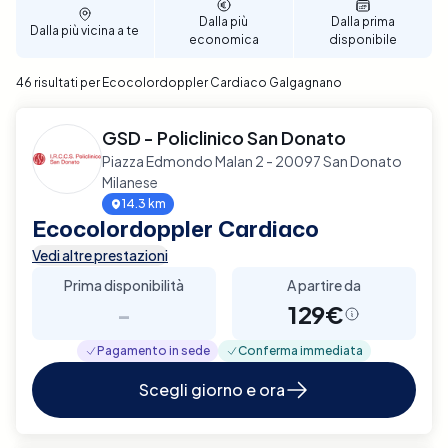
affidabile e di qualità.
Dalla più
Dalla prima
Dalla più vicina a te
economica
disponibile
46 risultati per Ecocolordoppler Cardiaco Galgagnano
GSD - Policlinico San Donato
Piazza Edmondo Malan 2 - 20097 San Donato
Milanese
14.3 km
Ecocolordoppler Cardiaco
Vedi altre prestazioni
Prima disponibilità
A partire da
-
129€
Pagamento in sede
Conferma immediata
Scegli giorno e ora