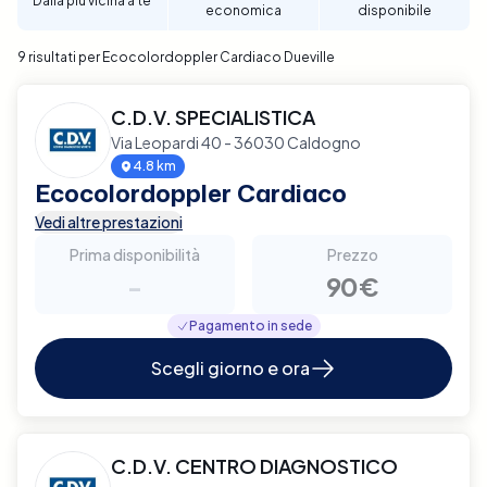
Dalla più vicina a te
economica
disponibile
affidabile e di qualità.
9 risultati per Ecocolordoppler Cardiaco Dueville
C.D.V. SPECIALISTICA
Via Leopardi 40 - 36030 Caldogno
4.8 km
Ecocolordoppler Cardiaco
Vedi altre prestazioni
Prima disponibilità
Prezzo
-
90€
Pagamento in sede
Scegli giorno e ora
C.D.V. CENTRO DIAGNOSTICO