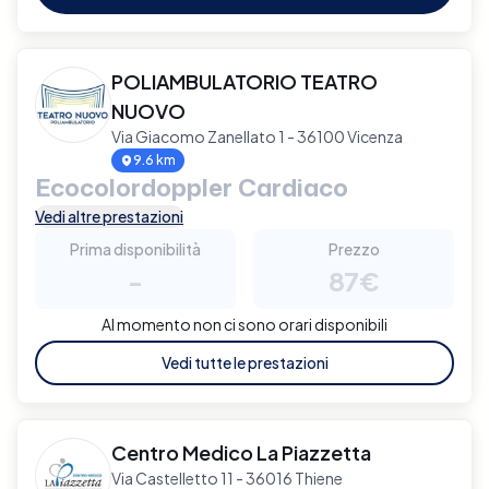
POLIAMBULATORIO TEATRO
NUOVO
Via Giacomo Zanellato 1 - 36100 Vicenza
9.6 km
Ecocolordoppler Cardiaco
Vedi altre prestazioni
Prima disponibilità
Prezzo
-
87€
Al momento non ci sono orari disponibili
Vedi tutte le prestazioni
Centro Medico La Piazzetta
Via Castelletto 11 - 36016 Thiene