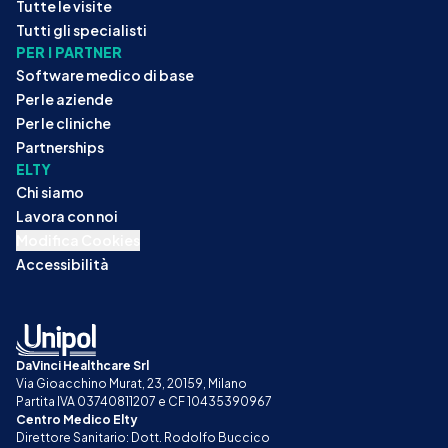
Tutte le visite
Tutti gli specialisti
PER I PARTNER
Software medico di base
Per le aziende
Per le cliniche
Partnerships
ELTY
Chi siamo
Lavora con noi
Modifica Cookies
Accessibilità
DaVinci Healthcare Srl
Via Gioacchino Murat, 23, 20159, Milano
Partita IVA 03740811207 e CF 10435390967
Centro Medico Elty
Direttore Sanitario: Dott. Rodolfo Buccico