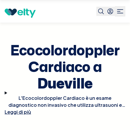
Prenota visita
Ecocolordoppler Cardiaco
Dueville
Ecocolordoppler
Cardiaco a
Dueville
L'Ecocolordoppler Cardiaco è un esame
diagnostico non invasivo che utilizza ultrasuoni e
tecnologia Doppler per visualizzare in tempo reale le
Leggi di più
strutture e la funzionalità del cuore. Questo esame
permette di osservare il flusso del sangue