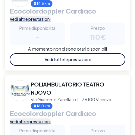
14.6 km
Ecocolordoppler Cardiaco
Vedi altre prestazioni
Prima disponibilità
Prezzo
-
110€
Al momento non ci sono orari disponibili
Vedi tutte le prestazioni
POLIAMBULATORIO TEATRO
NUOVO
Via Giacomo Zanellato 1 - 36100 Vicenza
16.0 km
Ecocolordoppler Cardiaco
Vedi altre prestazioni
Prima disponibilità
Prezzo