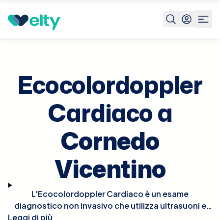
Prenota visita
Ecocolordoppler Cardiaco
Cornedo
Vicentino
Ecocolordoppler
Cardiaco a
Cornedo
Vicentino
L'Ecocolordoppler Cardiaco è un esame
diagnostico non invasivo che utilizza ultrasuoni e
tecnologia Doppler per visualizzare in tempo reale le
Leggi di più