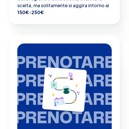
scelta, ma solitamente si aggira intorno ai
150€
-
250€
.
PRENOTARE
PRENOTARE
PRENOTARE
PRENOTARE