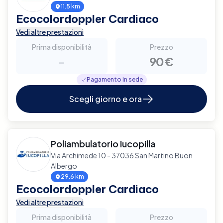
11.5 km
Ecocolordoppler Cardiaco
Vedi altre prestazioni
Prima disponibilità
Prezzo
-
90€
Pagamento in sede
Scegli giorno e ora
Poliambulatorio Iucopilla
Via Archimede 10 - 37036 San Martino Buon
Albergo
29.6 km
Ecocolordoppler Cardiaco
Vedi altre prestazioni
Prima disponibilità
Prezzo