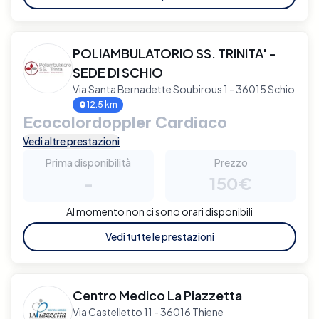
POLIAMBULATORIO SS. TRINITA' -
SEDE DI SCHIO
Via Santa Bernadette Soubirous 1 - 36015 Schio
12.5 km
Ecocolordoppler Cardiaco
Vedi altre prestazioni
Prima disponibilità
Prezzo
-
150€
Al momento non ci sono orari disponibili
Vedi tutte le prestazioni
Centro Medico La Piazzetta
Via Castelletto 11 - 36016 Thiene