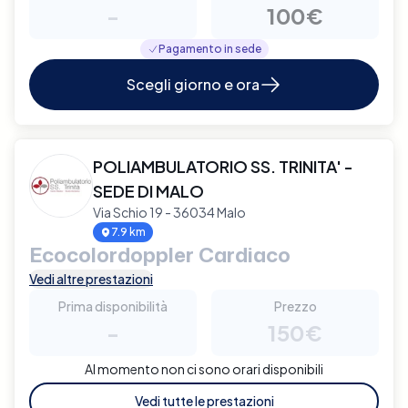
-
100€
Pagamento in sede
Scegli giorno e ora
POLIAMBULATORIO SS. TRINITA' -
SEDE DI MALO
Via Schio 19 - 36034 Malo
7.9 km
Ecocolordoppler Cardiaco
Vedi altre prestazioni
Prima disponibilità
Prezzo
-
150€
Al momento non ci sono orari disponibili
Vedi tutte le prestazioni