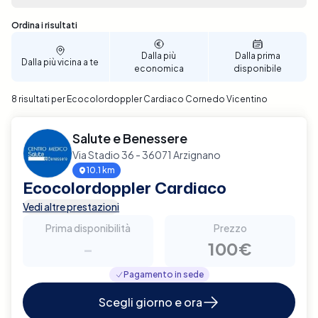
prestazioni sanitarie di cui hai bisogno,
direttamente a Cornedo Vicentino. Prenota ora il
Sono stati trovati 8 risultati
Ordina i risultati
tuo Ecocolordoppler Cardiaco con Elty per un
servizio affidabile e di qualità.
Dalla più
Dalla prima
Dalla più vicina a te
economica
disponibile
8 risultati per Ecocolordoppler Cardiaco Cornedo Vicentino
Salute e Benessere
Via Stadio 36 - 36071 Arzignano
10.1 km
Ecocolordoppler Cardiaco
Vedi altre prestazioni
Prima disponibilità
Prezzo
-
100€
Pagamento in sede
Scegli giorno e ora