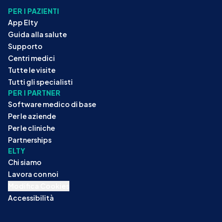
PER I PAZIENTI
App Elty
Guida alla salute
Supporto
Centri medici
Tutte le visite
Tutti gli specialisti
PER I PARTNER
Software medico di base
Per le aziende
Per le cliniche
Partnerships
ELTY
Chi siamo
Lavora con noi
Modifica Cookies
Accessibilità