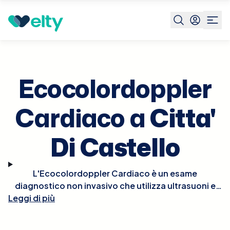
Prenota visita
Ecocolordoppler Cardiaco
Citta' Di
Castello
Ecocolordoppler
Cardiaco a
Citta'
Di Castello
L'Ecocolordoppler Cardiaco è un esame
diagnostico non invasivo che utilizza ultrasuoni e
tecnologia Doppler per visualizzare in tempo reale le
Leggi di più
strutture e la funzionalità del cuore. Questo esame
permette di osservare il flusso del sangue