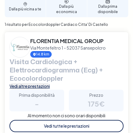
affidabile e di qualità.
Dalla più
Dalla prima
Dalla più vicina a te
economica
disponibile
1 risultato per Ecocolordoppler Cardiaco Citta' Di Castello
FLORENTIA MEDICAL GROUP
Via Montefeltro 1 - 52037 Sansepolcro
14.8 km
Visita Cardiologica +
Elettrocardiogramma (Ecg) +
Ecocolordoppler
Vedi altre prestazioni
Prima disponibilità
Prezzo
-
175€
Al momento non ci sono orari disponibili
Vedi tutte le prestazioni