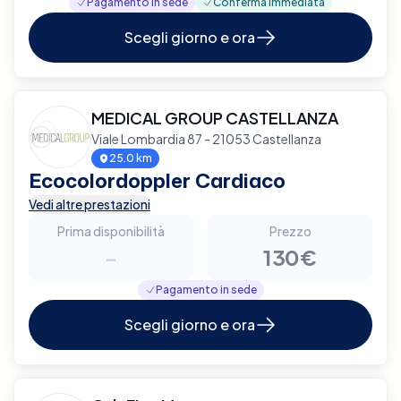
Pagamento in sede
Conferma immediata
Scegli giorno e ora
MEDICAL GROUP CASTELLANZA
Viale Lombardia 87 - 21053 Castellanza
25.0 km
Ecocolordoppler Cardiaco
Vedi altre prestazioni
Prima disponibilità
Prezzo
-
130€
Pagamento in sede
Scegli giorno e ora