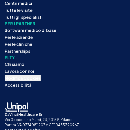
Centri medici
Tutte le visite
Tutti gli specialisti
PER I PARTNER
Software medico di base
Per le aziende
Per le cliniche
Partnerships
ELTY
Chi siamo
Lavora con noi
Modifica Cookies
Accessibilità
DaVinci Healthcare Srl
Via Gioacchino Murat, 23, 20159, Milano
Partita IVA 03740811207 e CF 10435390967