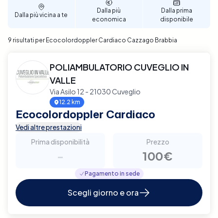
affidabile e di qualità.
Dalla più
Dalla prima
Dalla più vicina a te
economica
disponibile
9 risultati per Ecocolordoppler Cardiaco Cazzago Brabbia
POLIAMBULATORIO CUVEGLIO IN
VALLE
Via Asilo 12 - 21030 Cuveglio
12.2 km
Ecocolordoppler Cardiaco
Vedi altre prestazioni
Prima disponibilità
Prezzo
-
100€
Pagamento in sede
Scegli giorno e ora