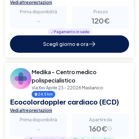
Vedi altre prestazioni
Prima disponibilità
Prezzo
-
120€
Pagamento in sede
Scegli giorno e ora
Medika - Centro medico
polispecialistico
Via Xxv Aprile 23 - 22026 Maslianico
24.5 km
Ecocolordoppler cardiaco (ECD)
Vedi altre prestazioni
Prima disponibilità
A partire da
-
160€