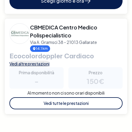
Scegli giorno e ora
CBMEDICA Centro Medico
Polispecialistico
Via A. Gramsci 38 - 21013 Gallarate
14.1 km
Ecocolordoppler Cardiaco
Vedi altre prestazioni
Prima disponibilità
Prezzo
-
150€
Al momento non ci sono orari disponibili
Vedi tutte le prestazioni