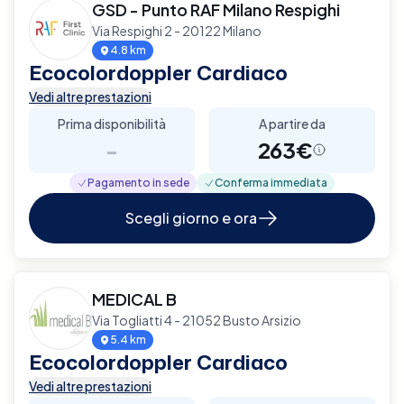
GSD - Punto RAF Milano Respighi
Via Respighi 2 - 20122 Milano
4.8 km
Ecocolordoppler Cardiaco
Vedi altre prestazioni
Prima disponibilità
A partire da
-
263€
Pagamento in sede
Conferma immediata
Scegli giorno e ora
MEDICAL B
Via Togliatti 4 - 21052 Busto Arsizio
5.4 km
Ecocolordoppler Cardiaco
Vedi altre prestazioni