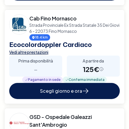
Cab Fino Mornasco
Strada Provinciale Ex Strada Statale 35 Dei Giovi
6 - 22073 Fino Mornasco
18.4 km
Ecocolordoppler Cardiaco
Vedi altre prestazioni
Prima disponibilità
A partire da
-
125€
Pagamento in sede
Conferma immediata
Scegli giorno e ora
GSD - Ospedale Galeazzi
Sant'Ambrogio