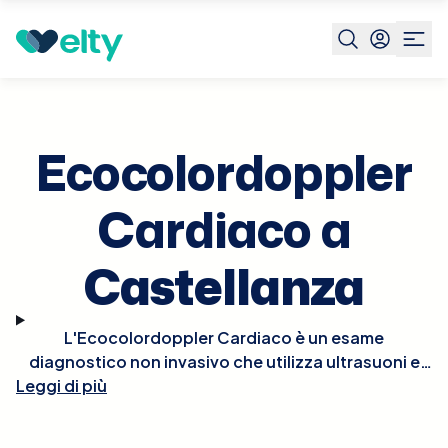
Prenota visita
Ecocolordoppler Cardiaco
Castellanza
Ecocolordoppler
Cardiaco a
Castellanza
L'Ecocolordoppler Cardiaco è un esame
diagnostico non invasivo che utilizza ultrasuoni e
tecnologia Doppler per visualizzare in tempo reale le
Leggi di più
strutture e la funzionalità del cuore. Questo esame
permette di osservare il flusso del sangue