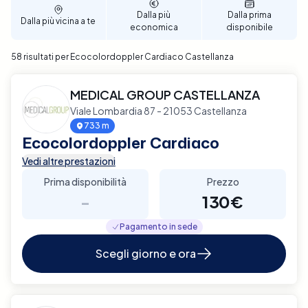
affidabile e di qualità.
Dalla più
Dalla prima
Dalla più vicina a te
economica
disponibile
58 risultati per Ecocolordoppler Cardiaco Castellanza
MEDICAL GROUP CASTELLANZA
Viale Lombardia 87 - 21053 Castellanza
733 m
Ecocolordoppler Cardiaco
Vedi altre prestazioni
Prima disponibilità
Prezzo
-
130€
Pagamento in sede
Scegli giorno e ora