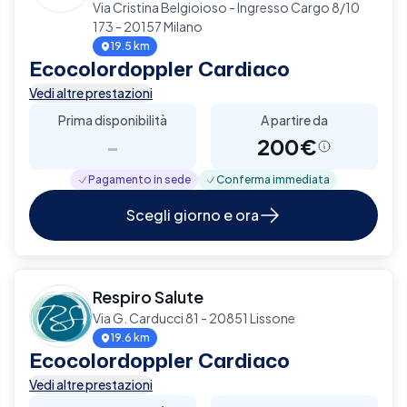
Via Cristina Belgioioso - Ingresso Cargo 8/10
173 - 20157 Milano
19.5 km
Ecocolordoppler Cardiaco
Vedi altre prestazioni
Prima disponibilità
A partire da
-
200€
Pagamento in sede
Conferma immediata
Scegli giorno e ora
Respiro Salute
Via G. Carducci 81 - 20851 Lissone
19.6 km
Ecocolordoppler Cardiaco
Vedi altre prestazioni