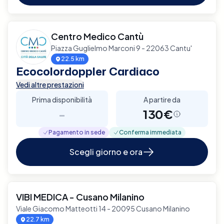
Centro Medico Cantù
Piazza Guglielmo Marconi 9 - 22063 Cantu'
22.5 km
Ecocolordoppler Cardiaco
Vedi altre prestazioni
Prima disponibilità
A partire da
-
130€
Pagamento in sede
Conferma immediata
Scegli giorno e ora
VIBI MEDICA - Cusano Milanino
Viale Giacomo Matteotti 14 - 20095 Cusano Milanino
22.7 km