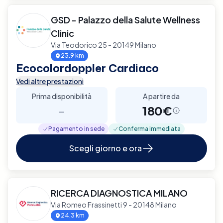
GSD - Palazzo della Salute Wellness
Clinic
Via Teodorico 25 - 20149 Milano
23.9 km
Ecocolordoppler Cardiaco
Vedi altre prestazioni
Prima disponibilità
A partire da
-
180€
Pagamento in sede
Conferma immediata
Scegli giorno e ora
RICERCA DIAGNOSTICA MILANO
Via Romeo Frassinetti 9 - 20148 Milano
24.3 km