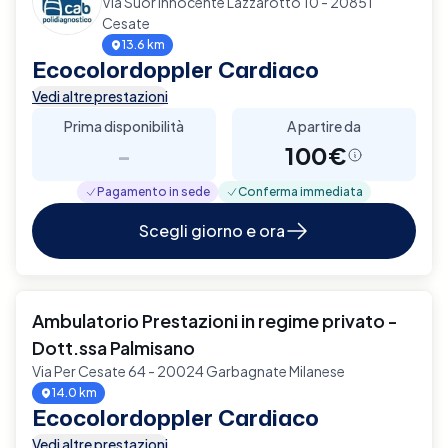
Via Suor Innocente Lazzarotto 10 - 20851
Cesate
13.6 km
Ecocolordoppler Cardiaco
Vedi altre prestazioni
Prima disponibilità
A partire da
-
100€
Pagamento in sede
Conferma immediata
Scegli giorno e ora
Ambulatorio Prestazioni in regime privato -
Dott.ssa Palmisano
Via Per Cesate 64 - 20024 Garbagnate Milanese
14.0 km
Ecocolordoppler Cardiaco
Vedi altre prestazioni