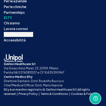
Per le aziende
Per le cliniche
Partnerships
ELTY
Chi siamo
Lavora con noi
Modifica Cookies
Accessibilità
DaVinci Healthcare Srl
Via Gioacchino Murat, 23, 20159, Milano
Partita IVA 03740811207 e CF 10435390967
Centro Medico Elty
Direttore Sanitario: Dott. Rodolfo Buccico
Chief Medical Officer: Dott. Mario Improta
Elty è un marchio registrato di: DaVinci Healthcare Srl | All rights 
reserved
|
Privacy Policy
|
Terms & Conditions
|
Cookies & Policy