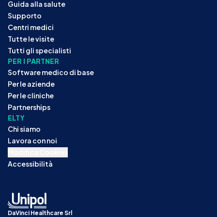
Guida alla salute
Supporto
Centri medici
Tutte le visite
Tutti gli specialisti
PER I PARTNER
Software medico di base
Per le aziende
Per le cliniche
Partnerships
ELTY
Chi siamo
Lavora con noi
Modifica Cookies
Accessibilità
DaVinci Healthcare Srl