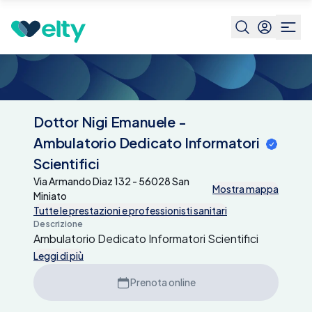
Centri medici
Dottor Nigi Emanuele -
Ambulatorio Dedicato
Informatori Scientifici
Dottor Nigi Emanuele -
Ambulatorio Dedicato Informatori
Scientifici
Via Armando Diaz 132 - 56028 San
Mostra mappa
Miniato
Tutte le prestazioni e professionisti sanitari
Descrizione
Ambulatorio Dedicato Informatori Scientifici
Leggi di più
Prenota online