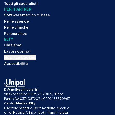
Tutti gli specialisti
PER I PARTNER
Software medico di base
Per le aziende
Per le cliniche
Partnerships
ELTY
Chi siamo
Lavora con noi
Modifica Cookies
Accessibilità
DaVinci Healthcare Srl
Via Gioacchino Murat, 23, 20159, Milano
Partita IVA 03740811207 e CF 10435390967
Centro Medico Elty
Direttore Sanitario: Dott. Rodolfo Buccico
Chief Medical Officer: Dott. Mario Improta