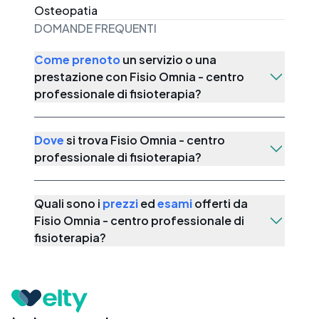
BENESSERE"Da 10 anni siamo nel territorio
Osteopatia
salentino con fisioterapia d'avanguardia e
DOMANDE FREQUENTI
centinaia di corsi e specializzazioni all'attivo.
Come prenoto
un servizio o una
prestazione con
Fisio Omnia - centro
professionale di fisioterapia
?
Dove
si trova
Fisio Omnia - centro
professionale di fisioterapia
?
Quali sono i
prezzi
ed
esami
offerti da
Fisio Omnia - centro professionale di
fisioterapia
?