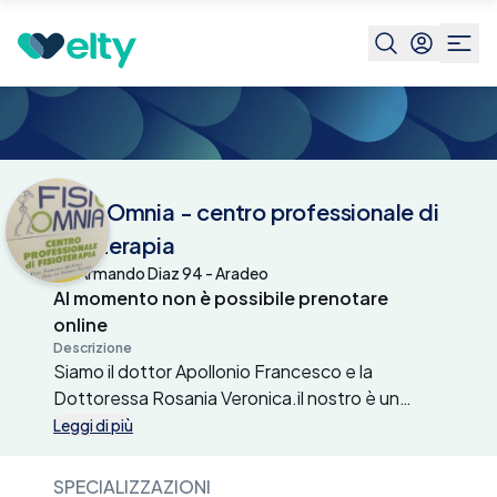
Centri medici
Fisio Omnia - centro
professionale di fisioterapia
Fisio Omnia - centro professionale di
fisioterapia
Via Armando Diaz 94 - Aradeo
Al momento non è possibile prenotare
online
Descrizione
Siamo il dottor Apollonio Francesco e la
Dottoressa Rosania Veronica.il nostro è un
centro di FISIOTERAPIA, OSTEOPATIA,
Leggi di più
FISIOESTETICA, WELLNESS.il nostro motto è
:"LAVORIAMO PER IL VOSTRO
SPECIALIZZAZIONI