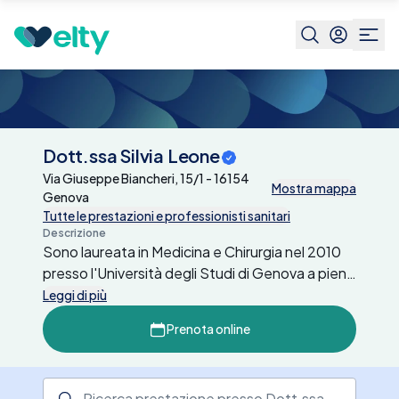
Centri medici
Dott.ssa Silvia Leone
Dott.ssa Silvia Leone
Via Giuseppe Biancheri, 15/1 - 16154
Mostra mappa
Genova
Tutte le prestazioni e professionisti sanitari
Descrizione
Sono laureata in Medicina e Chirurgia nel 2010
presso l'Università degli Studi di Genova a pieni
voti assoluti, lode e medaglia accademica;
Leggi di più
specializzata in Farmacologia e Tossicologia
Prenota online
Clinica presso l'Università degli Studi di Firenze
nel 2017 con pieni voti e lode. Ho esercitato per
oltre tre anni attività di tirocinio attivo presso il
Ricerca prestazione presso il centro medico