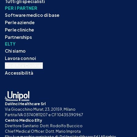
Tutti gli specialisti
PER I PARTNER
Software medico di base
Per le aziende
Per le cliniche
Partnerships
ELTY
Chi siamo
Lavora con noi
Modifica Cookies
Accessibilità
DaVinci Healthcare Srl
Via Gioacchino Murat, 23, 20159, Milano
Partita IVA 03740811207 e CF 10435390967
Centro Medico Elty
Direttore Sanitario: Dott. Rodolfo Buccico
Chief Medical Officer: Dott. Mario Improta
Elty è un marchio registrato di: DaVinci Healthcare Srl | All rights 