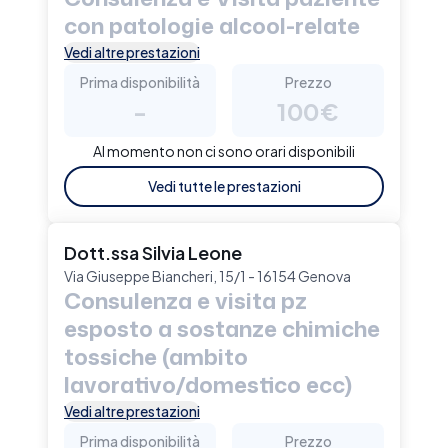
con patologie alcool-relate
Vedi altre prestazioni
Prima disponibilità
Prezzo
-
100€
Al momento non ci sono orari disponibili
Vedi tutte le prestazioni
Dott.ssa Silvia Leone
Via Giuseppe Biancheri, 15/1 - 16154 Genova
Consulenza e visita pz
esposto a sostanze chimiche
tossiche (ambito
lavorativo/domestico ecc)
Vedi altre prestazioni
Prima disponibilità
Prezzo