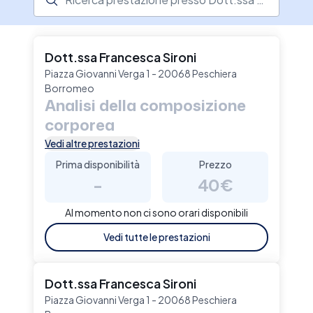
come libera professionista, occupandomi di
educazione alimentare e dietoterapia; svolgo
inoltre corsi di formazione sul tema di
alimentazione e stili di vita Ti aiuterò a prendere
Dott.ssa Francesca Sironi
consapevolezza delle tue scelte alimentari al
Piazza Giovanni Verga 1 - 20068 Peschiera
fine di raggiungere uno stile di vita sano senza
Borromeo
Analisi della composizione
dover rinunciare al gusto e ai tuoi bisogni.
corporea
Vedi altre prestazioni
Prima disponibilità
Prezzo
-
40€
Al momento non ci sono orari disponibili
Vedi tutte le prestazioni
Dott.ssa Francesca Sironi
Piazza Giovanni Verga 1 - 20068 Peschiera