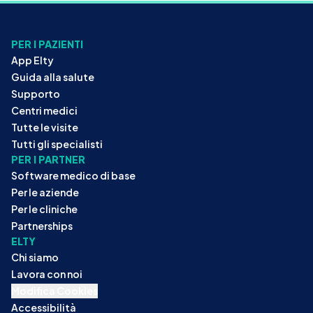
PER I PAZIENTI
App Elty
Guida alla salute
Supporto
Centri medici
Tutte le visite
Tutti gli specialisti
PER I PARTNER
Software medico di base
Per le aziende
Per le cliniche
Partnerships
ELTY
Chi siamo
Lavora con noi
Modifica Cookies
Accessibilità