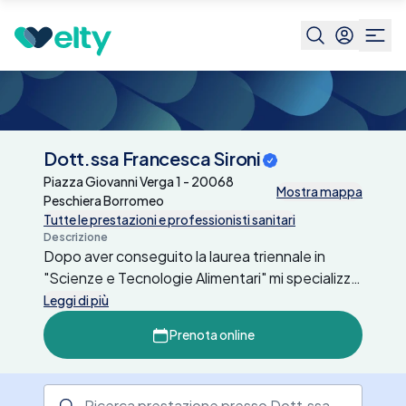
Centri medici
Dott.ssa Francesca Sironi
Dott.ssa Francesca Sironi
Piazza Giovanni Verga 1 - 20068
Mostra mappa
Peschiera Borromeo
Tutte le prestazioni e professionisti sanitari
Descrizione
Dopo aver conseguito la laurea triennale in
"Scienze e Tecnologie Alimentari" mi specializzo
in "Alimentazione e Nutrizione Umana", presso
Leggi di più
l'Università degli Studi di Milano. Sono
Prenota online
regolarmente iscritta all’Albo Professionale
(sez. A) dell’Ordine Nazionale dei Biologi e in
continuo aggiornamento professionale. Lavoro
Ricerca prestazione presso il centro medico