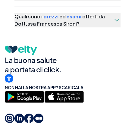
Quali sono i
prezzi
ed
esami
offerti da
Dott.ssa Francesca Sironi
?
La buona salute
a portata di click.
NON HAI LA NOSTRA APP? SCARICALA