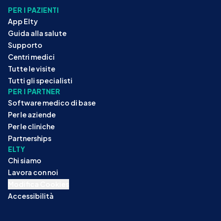
PER I PAZIENTI
App Elty
Guida alla salute
Supporto
Centri medici
Tutte le visite
Tutti gli specialisti
PER I PARTNER
Software medico di base
Per le aziende
Per le cliniche
Partnerships
ELTY
Chi siamo
Lavora con noi
Modifica Cookies
Accessibilità