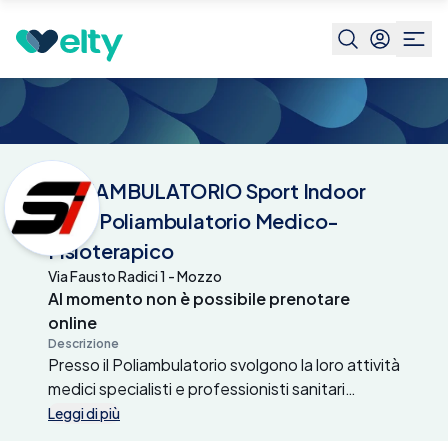
Centri medici
POLIAMBULATORIO Sport
Indoor SRL | Poliambulatorio
Medico-Fisioterapico
POLIAMBULATORIO Sport Indoor
SRL | Poliambulatorio Medico-
Fisioterapico
Via Fausto Radici 1 - Mozzo
Al momento non è possibile prenotare
online
Descrizione
Presso il Poliambulatorio svolgono la loro attività
medici specialisti e professionisti sanitari
specializzati.Grande importanza riveste il
Leggi di più
settore della Riabilitazione, che viene