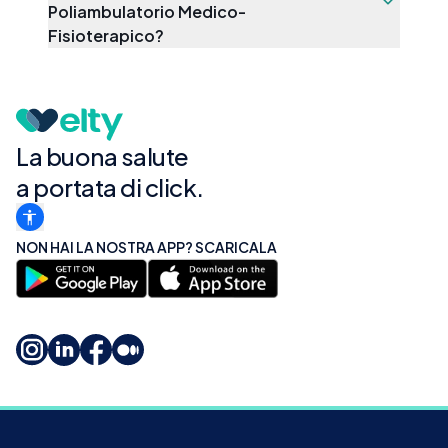
Poliambulatorio Medico-
appuntamento, qualsiasi sia il tuo bisogno
Fisioterapico
?
sapremo aiutarti.Prenota telefonando o via WA
al 3465476899 o manda una mail a
poliambulatorio@sportindoor.it
La buona salute
a portata di click.
NON HAI LA NOSTRA APP? SCARICALA