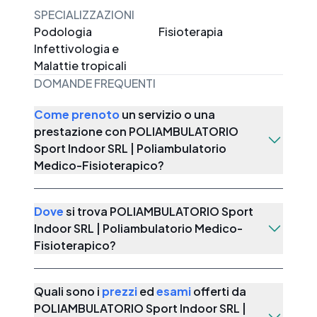
effettuata dai nostri specialisti scegliendo
SPECIALIZZAZIONI
l'approccio migliore per ogni paziente.In
Podologia
Fisioterapia
particolare si eseguo no trattamenti di
Infettivologia e
riabilitazione individuale in ambulatorio, in
Malattie tropicali
palestra, in piscina a seconda dell'esigenza e
DOMANDE FREQUENTI
della necessità del paziente. Inoltre, si
effettuano su appuntamento diverse tipologie
Come prenoto
un servizio o una
di visite mediche specialistiche:Visite Medico
prestazione con
POLIAMBULATORIO
sportive (non agonistiche con
Sport Indoor SRL | Poliambulatorio
elettrocardiogramma a riposo/test sotto
Medico-Fisioterapico
?
sforzo)Visite Cardiologiche e Test sotto
sforzoVisite Ortopediche Ecografie
Dove
si trova
POLIAMBULATORIO Sport
DiagnosticheVisite Ginecologiche con
Indoor SRL | Poliambulatorio Medico-
ecografiaVisite Fisiatriche e piani
Fisioterapico
?
RiabilitativiInfiltrazioni ArticolariInfine,
completiamo l'offerta con diversi servizi
quali:Riallenamento sport
Quali sono i
prezzi
ed
esami
offerti da
specificoNutrizionistaMassoterapiaTecarterapia
POLIAMBULATORIO Sport Indoor SRL |
Terapie FisichePodologiaFissa un